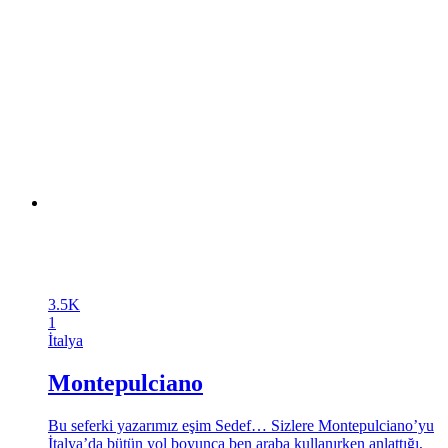
3.5K
1
İtalya
Montepulciano
Bu seferki yazarımız eşim Sedef… Sizlere Montepulciano’yu
İtalya’da bütün yol boyunca ben araba kullanırken anlattığı,