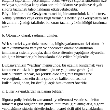
ettiğiniz sigortanın geçerliliğini, bizim ve/veya sigorta şirketinin size
ve/veya sigortalıya karşı olan sorumluluklarını ve poliçeye dayalı
sigorta tazminatı talep haklarını etkileyebilecektir.
Böyle bir durumda
Geziyorum.net
hiç bir sorumluluk kabul etmez.
Yanlış, yanıltıcı veya eksik bilgi vermeniz nedeniyle
Geziyorum.net
bir zarara uğradığı takdirde, bu zararı tazmin yükümlülüğü tarafınıza
aittir.
b. Otomatik olarak sağlanan bilgiler:
Web sitemizi ziyaretiniz sırasında, bilgisayarlarımızın sizi otomatik
olarak tanımasına yarayan ve “cookies” olarak adlandırılan
tanımlama sistemi yoluyla, daha önce sitemize yaptığınız ziyaretler,
aldığınız hizmetler gibi hususlarda elde edilen bilgilerdir.
Bilgisayarınızın “yardım” menüsünde, bu özelliği kısıtlamak veya
tamamen etkisiz hale getirmek için ne yapmanız gerektiğini
bulabilirsiniz. Ancak, bu şekilde elde ettiğimiz bilgiler size
vereceğimiz hizmetin daha çabuk ve kaliteli olmasında
kullanılacağından, bu özelliği açık bırakmanızı öneririz.
c. Diğer kaynaklardan sağlanan bilgiler:
Sigorta poliçelerinizin zamanında yenilenmesi ve adres, telefon
numarası gibi bilgilerinizin güncel tutulması gibi amaçlarla, sigorta
yaptırdığınız sigorta şirketlerinden, ticaret sicili gibi kaynaklardan