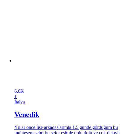
6.6K
1
İtalya
Venedik
Yıllar önce lise arkadaşlarımla 1.5 günde gördüğüm bu
muhteşem şehri bu sefer eşimle dolu dolu ve çok detaylı