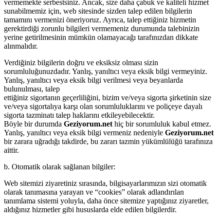
vermemekte serbestsiniz. Ancak, size daha çabuk ve kaliteli hizmet
sunabilmemiz için, web sitesinde sizden talep edilen bilgilerin
tamamını vermenizi öneriyoruz. Ayrıca, talep ettiğiniz hizmetin
gerektirdiği zorunlu bilgileri vermemeniz durumunda talebinizin
yerine getirilmesinin mümkün olamayacağı tarafınızdan dikkate
alınmalıdır.
Verdiğiniz bilgilerin doğru ve eksiksiz olması sizin
sorumluluğunuzdadır. Yanlış, yanıltıcı veya eksik bilgi vermeyiniz.
Yanlış, yanıltıcı veya eksik bilgi verilmesi veya beyanlarda
bulunulması, talep
ettiğiniz sigortanın geçerliliğini, bizim ve/veya sigorta şirketinin size
ve/veya sigortalıya karşı olan sorumluluklarını ve poliçeye dayalı
sigorta tazminatı talep haklarını etkileyebilecektir.
Böyle bir durumda
Geziyorum.net
hiç bir sorumluluk kabul etmez.
Yanlış, yanıltıcı veya eksik bilgi vermeniz nedeniyle
Geziyorum.net
bir zarara uğradığı takdirde, bu zararı tazmin yükümlülüğü tarafınıza
aittir.
b. Otomatik olarak sağlanan bilgiler:
Web sitemizi ziyaretiniz sırasında, bilgisayarlarımızın sizi otomatik
olarak tanımasına yarayan ve “cookies” olarak adlandırılan
tanımlama sistemi yoluyla, daha önce sitemize yaptığınız ziyaretler,
aldığınız hizmetler gibi hususlarda elde edilen bilgilerdir.