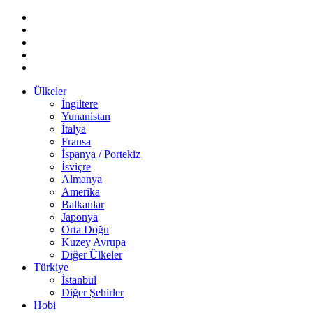
Ülkeler
İngiltere
Yunanistan
İtalya
Fransa
İspanya / Portekiz
İsviçre
Almanya
Amerika
Balkanlar
Japonya
Orta Doğu
Kuzey Avrupa
Diğer Ülkeler
Türkiye
İstanbul
Diğer Şehirler
Hobi