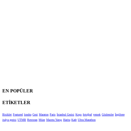
EN POPÜLER
ETİKETLER
Bisiklet
Featured
londra
Gezi
Maraton
Paris
İstanbul Gezisi
Koşu
fotoğraf
yemek
Gözlemler
İngiltere
italya gezisi
UTMB
Restoran
Müze
Macera Yarışı
Harita
Kafe
Ultra Marathon