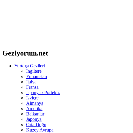
Geziyorum.net
Yurtdışı Gezileri
İngiltere
Yunanistan
İtalya
Fransa
İspanya / Portekiz
İsviçre
Almanya
Amerika
Balkanlar
Japonya
Orta Doğu
Kuzey Avrupa