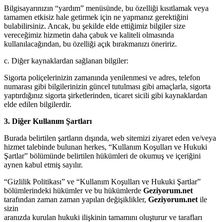
Bilgisayarınızın “yardım” menüsünde, bu özelliği kısıtlamak veya
tamamen etkisiz hale getirmek için ne yapmanız gerektiğini
bulabilirsiniz. Ancak, bu şekilde elde ettiğimiz bilgiler size
vereceğimiz hizmetin daha çabuk ve kaliteli olmasında
kullanılacağından, bu özelliği açık bırakmanızı öneririz.
c. Diğer kaynaklardan sağlanan bilgiler:
Sigorta poliçelerinizin zamanında yenilenmesi ve adres, telefon
numarası gibi bilgilerinizin güncel tutulması gibi amaçlarla, sigorta
yaptırdığınız sigorta şirketlerinden, ticaret sicili gibi kaynaklardan
elde edilen bilgilerdir.
3. Diğer Kullanım Şartları
Burada belirtilen şartların dışında, web sitemizi ziyaret eden ve/veya
hizmet talebinde bulunan herkes, “Kullanım Koşulları ve Hukuki
Şartlar” bölümünde belirtilen hükümleri de okumuş ve içeriğini
aynen kabul etmiş sayılır.
“Gizlilik Politikası” ve “Kullanım Koşulları ve Hukuki Şartlar”
bölümlerindeki hükümler ve bu hükümlerde
Geziyorum.net
tarafından zaman zaman yapılan değişiklikler,
Geziyorum.net
ile
sizin
aranızda kurulan hukuki ilişkinin tamamını oluşturur ve tarafları