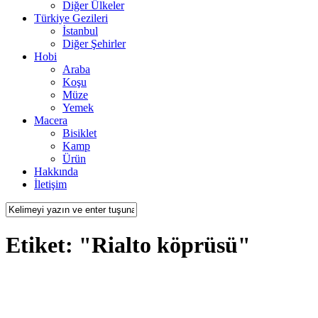
Diğer Ülkeler
Türkiye Gezileri
İstanbul
Diğer Şehirler
Hobi
Araba
Koşu
Müze
Yemek
Macera
Bisiklet
Kamp
Ürün
Hakkında
İletişim
Etiket: "Rialto köprüsü"