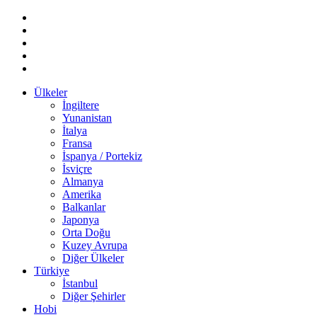
Ülkeler
İngiltere
Yunanistan
İtalya
Fransa
İspanya / Portekiz
İsviçre
Almanya
Amerika
Balkanlar
Japonya
Orta Doğu
Kuzey Avrupa
Diğer Ülkeler
Türkiye
İstanbul
Diğer Şehirler
Hobi