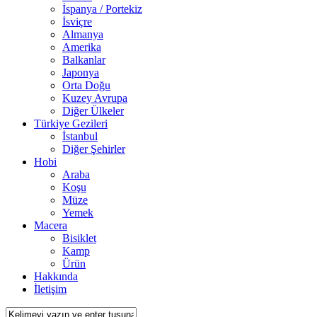
İspanya / Portekiz
İsviçre
Almanya
Amerika
Balkanlar
Japonya
Orta Doğu
Kuzey Avrupa
Diğer Ülkeler
Türkiye Gezileri
İstanbul
Diğer Şehirler
Hobi
Araba
Koşu
Müze
Yemek
Macera
Bisiklet
Kamp
Ürün
Hakkında
İletişim